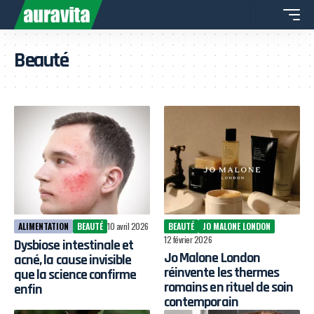
Beauté
ALIMENTATION
BEAUTÉ
10 avril 2026
BEAUTÉ
JO MALONE LONDON
12 février 2026
Dysbiose intestinale et
Jo Malone London
acné, la cause invisible
réinvente les thermes
que la science confirme
romains en rituel de soin
enfin
contemporain