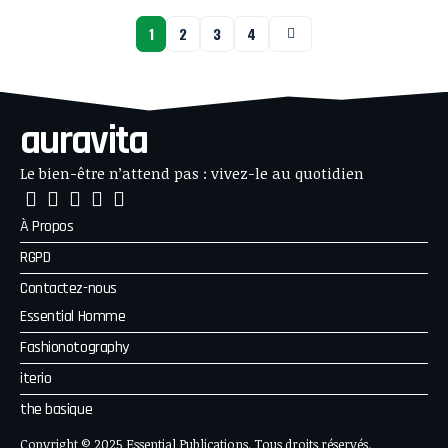
1
2
3
4
auravita
Le bien-être n’attend pas : vivez-le au quotidien
À Propos
RGPD
Contactez-nous
Essential Homme
Fashionotography
iterio
the basique
Copyright © 2025 Essential Publications. Tous droits réservés.