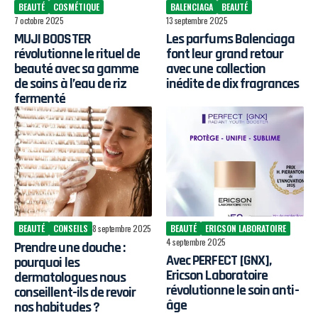
BEAUTÉ
COSMÉTIQUE
BALENCIAGA
BEAUTÉ
7 octobre 2025
13 septembre 2025
MUJI BOOSTER
Les parfums Balenciaga
révolutionne le rituel de
font leur grand retour
beauté avec sa gamme
avec une collection
de soins à l’eau de riz
inédite de dix fragrances
fermenté
BEAUTÉ
CONSEILS
8 septembre 2025
BEAUTÉ
ERICSON LABORATOIRE
4 septembre 2025
Prendre une douche :
Avec PERFECT [GNX],
pourquoi les
Ericson Laboratoire
dermatologues nous
révolutionne le soin anti-
conseillent-ils de revoir
âge
nos habitudes ?